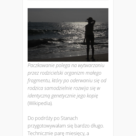
Paczkowanie
polega na wytwarzaniu
przez rodzicielski organizm małego
fragmentu, który po oderwaniu się od
rodzica samodzielnie rozwija się w
identyczną genetycznie jego kopię
(Wikipedia)
.
Do podróży po Stanach
przygotowywałam się bardzo długo.
Technicznie parę miesięcy, a