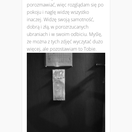
porozmawiać, więc rozglądam się po
pokoju i naglę widzę wszystko
inaczej. Widzę swoją samotność,
dobrą i złą, w porozrzucanych
ubraniach i w swoim odbiciu. Myślę,
że można z tych zdjęć wyczytać dużo
więcej, ale pozostawiam to Tobie.