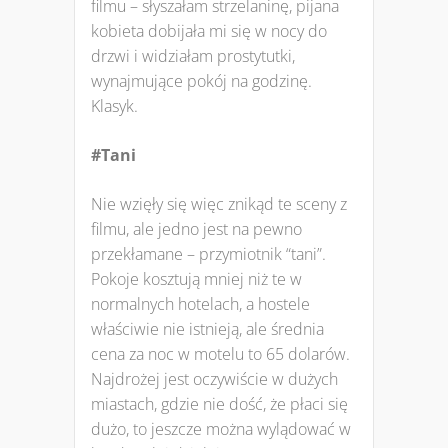
filmu – słyszałam strzelaninę, pijana
kobieta dobijała mi się w nocy do
drzwi i widziałam prostytutki,
wynajmujące pokój na godzinę.
Klasyk.
#Tani
Nie wzięły się więc znikąd te sceny z
filmu, ale jedno jest na pewno
przekłamane – przymiotnik “tani”.
Pokoje kosztują mniej niż te w
normalnych hotelach, a hostele
właściwie nie istnieją, ale średnia
cena za noc w motelu to 65 dolarów.
Najdrożej jest oczywiście w dużych
miastach, gdzie nie dość, że płaci się
dużo, to jeszcze można wylądować w