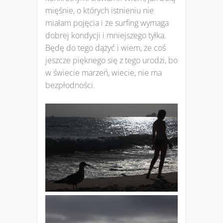
mięśnie, o których istnieniu nie
miałam pojęcia i że surfing wymaga
dobrej kondycji i mniejszego tyłka.
Będę do tego dążyć i wiem, że coś
jeszcze pięknego się z tego urodzi, bo
w świecie marzeń, wiecie, nie ma
bezpłodności.