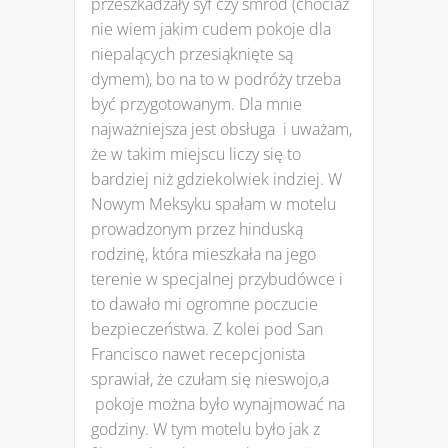
przeszkadzały syf czy smród (chociaż
nie wiem jakim cudem pokoje dla
niepalących przesiąknięte są
dymem), bo na to w podróży trzeba
być przygotowanym. Dla mnie
najważniejsza jest obsługa i uważam,
że w takim miejscu liczy się to
bardziej niż gdziekolwiek indziej. W
Nowym Meksyku spałam w motelu
prowadzonym przez hinduską
rodzinę, która mieszkała na jego
terenie w specjalnej przybudówce i
to dawało mi ogromne poczucie
bezpieczeństwa. Z kolei pod San
Francisco nawet recepcjonista
sprawiał, że czułam się nieswojo,a
pokoje można było wynajmować na
godziny. W tym motelu było jak z