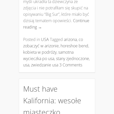
myśli ukradła ta dziewczyna ze
zdjęcia i nie potrafiłam się skupić na
opisywaniu “Big Sur”, które miało być
dzisiaj tematem opowieści.
Continue
reading
→
Posted in
USA
Tagged
arizona
,
co
zobaczyć w arizonie
,
horeshoe bend
,
kobieta w podróży
,
samotna
wycieczka po usa
,
stany zjednoczone
,
usa
,
zwiedzanie usa
3 Comments
Must have
Kalifornia: wesołe
miasteczko