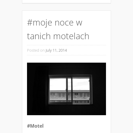
#moje noce w
tanich motelach
Posted on
July 11, 2014
#Motel