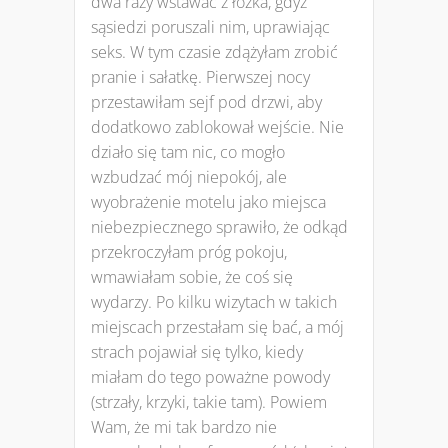
dwa razy wstawać z łóżka, gdyż
sąsiedzi poruszali nim, uprawiając
seks. W tym czasie zdążyłam zrobić
pranie i sałatkę. Pierwszej nocy
przestawiłam sejf pod drzwi, aby
dodatkowo zablokował wejście. Nie
działo się tam nic, co mogło
wzbudzać mój niepokój, ale
wyobrażenie motelu jako miejsca
niebezpiecznego sprawiło, że odkąd
przekroczyłam próg pokoju,
wmawiałam sobie, że coś się
wydarzy. Po kilku wizytach w takich
miejscach przestałam się bać, a mój
strach pojawiał się tylko, kiedy
miałam do tego poważne powody
(strzały, krzyki, takie tam). Powiem
Wam, że mi tak bardzo nie