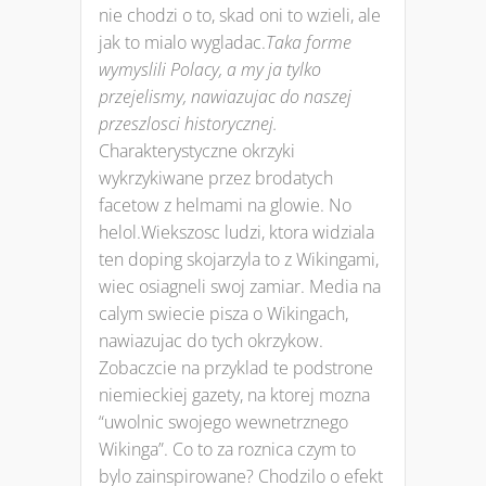
nie chodzi o to, skad oni to wzieli, ale
jak to mialo wygladac.
Taka forme
wymyslili Polacy, a my ja tylko
przejelismy, nawiazujac do naszej
przeszlosci historycznej.
Charakterystyczne okrzyki
wykrzykiwane przez brodatych
facetow z helmami na glowie. No
helol.Wiekszosc ludzi, ktora widziala
ten doping skojarzyla to z Wikingami,
wiec osiagneli swoj zamiar. Media na
calym swiecie pisza o Wikingach,
nawiazujac do tych okrzykow.
Zobaczcie na przyklad te podstrone
niemieckiej gazety, na ktorej mozna
“uwolnic swojego wewnetrznego
Wikinga”. Co to za roznica czym to
bylo zainspirowane? Chodzilo o efekt