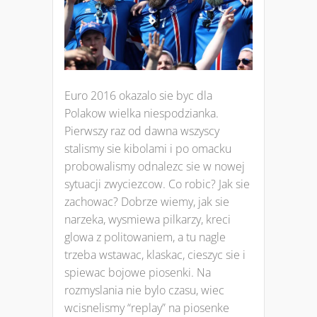
Euro 2016 okazalo sie byc dla
Polakow wielka niespodzianka.
Pierwszy raz od dawna wszyscy
stalismy sie kibolami i po omacku
probowalismy odnalezc sie w nowej
sytuacji zwyciezcow. Co robic? Jak sie
zachowac? Dobrze wiemy, jak sie
narzeka, wysmiewa pilkarzy, kreci
glowa z politowaniem, a tu nagle
trzeba wstawac, klaskac, cieszyc sie i
spiewac bojowe piosenki. Na
rozmyslania nie bylo czasu, wiec
wcisnelismy “replay” na piosenke