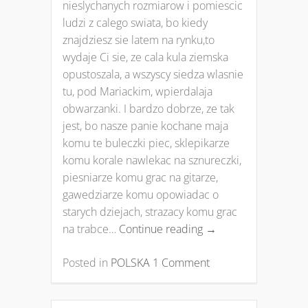
nieslychanych rozmiarow i pomiescic
ludzi z calego swiata, bo kiedy
znajdziesz sie latem na rynku,to
wydaje Ci sie, ze cala kula ziemska
opustoszala, a wszyscy siedza wlasnie
tu, pod Mariackim, wpierdalaja
obwarzanki. I bardzo dobrze, ze tak
jest, bo nasze panie kochane maja
komu te buleczki piec, sklepikarze
komu korale nawlekac na sznureczki,
piesniarze komu grac na gitarze,
gawedziarze komu opowiadac o
starych dziejach, strazacy komu grac
na trabce…
Continue reading
→
Posted in
POLSKA
1 Comment