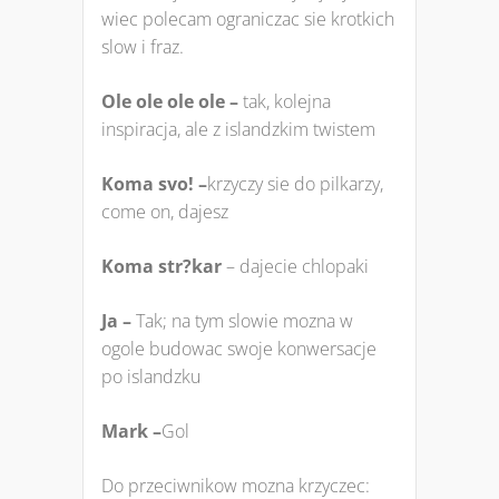
wiec polecam ograniczac sie krotkich
slow i fraz.
Ole ole ole ole –
tak, kolejna
inspiracja, ale z islandzkim twistem
Koma svo! –
krzyczy sie do pilkarzy,
come on, dajesz
Koma str?kar
– dajecie chlopaki
Ja –
Tak; na tym slowie mozna w
ogole budowac swoje konwersacje
po islandzku
Mark –
Gol
Do przeciwnikow mozna krzyczec: