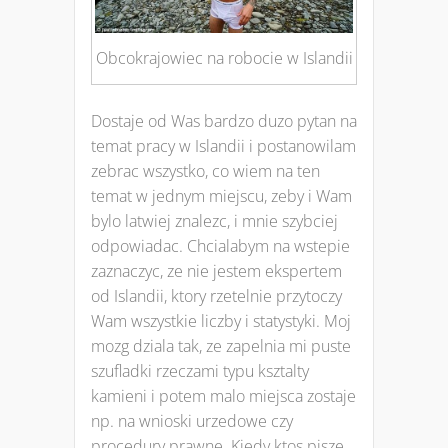
Obcokrajowiec na robocie w Islandii
Dostaje od Was bardzo duzo pytan na
temat pracy w Islandii i postanowilam
zebrac wszystko, co wiem na ten
temat w jednym miejscu, zeby i Wam
bylo latwiej znalezc, i mnie szybciej
odpowiadac. Chcialabym na wstepie
zaznaczyc, ze nie jestem ekspertem
od Islandii, ktory rzetelnie przytoczy
Wam wszystkie liczby i statystyki. Moj
mozg dziala tak, ze zapelnia mi puste
szufladki rzeczami typu ksztalty
kamieni i potem malo miejsca zostaje
np. na wnioski urzedowe czy
procedury prawne. Kiedy ktos pisze