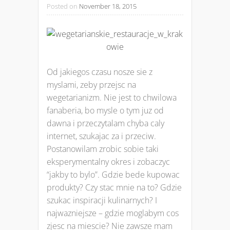
Posted on
November 18, 2015
Od jakiegos czasu nosze sie z
myslami, zeby przejsc na
wegetarianizm. Nie jest to chwilowa
fanaberia, bo mysle o tym juz od
dawna i przeczytalam chyba caly
internet, szukajac za i przeciw.
Postanowilam zrobic sobie taki
eksperymentalny okres i zobaczyc
“jakby to bylo”. Gdzie bede kupowac
produkty? Czy stac mnie na to? Gdzie
szukac inspiracji kulinarnych? I
najwazniejsze – gdzie moglabym cos
zjesc na miescie? Nie zawsze mam