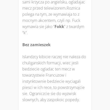
sami krzycza po angielsku, ogladajac
mecz przed telewizorem.Roznica
polega na tym, ze wymawiaja to z
mocnym akcentem, czyli np. Fuck
wymawia sie jako “
Fokk
” z twardym
“k”.
Bez zamieszek
Islandzcy kibicie raczej nie naleza do
chuliganskich formacji, wiec jesli
bedziecie ogladac ten mecz w
towarzystwie Francuzow i
instynktownie bedziecie wyciagali
piesci w ich rece, to powstrzymajcie
sie. Ograniczcie sie do wyzwisk
slownych, aby zaspokoic popedy.