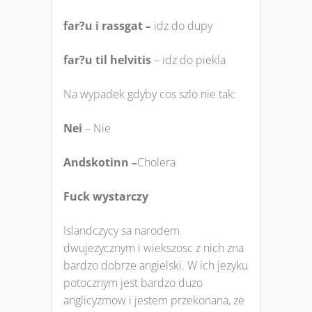
far?u i rassgat
–
idz do dupy
far?u til helvitis
– idz do piekla
Na wypadek gdyby cos szlo nie tak:
Nei
– Nie
Andskotinn –
Cholera
Fuck wystarczy
Islandczycy sa narodem
dwujezycznym i wiekszosc z nich zna
bardzo dobrze angielski. W ich jezyku
potocznym jest bardzo duzo
anglicyzmow i jestem przekonana, ze