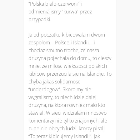
“Polska bialo-czerwoni” i
odmienialismy “kurwa” przez
przypadki.
Ja od poczatku kibicowalam dwom
zespolom – Polsce i Islandii – i
chociaz smutno troche, ze nasza
druzyna pojechala do domu, to cieszy
mnie, ze milosc wiekszosci polskich
kibicow przerzucila sie na Islandie. To
chyba jakas solidarnosc
“underdogow”. Skoro my nie
wygralismy, to niech idzie dalej
druzyna, na ktora rowniez malo kto
stawial. W sieci widzialam mnostwo
komentarzy nie tylko znajomych, ale
zupelnie obcych ludzi, ktorzy pisali
“To teraz kibicujemy Islandii”. Jak