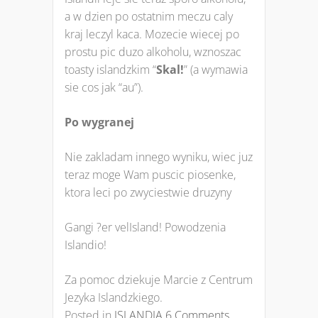
a w dzien po ostatnim meczu caly
kraj leczyl kaca. Mozecie wiecej po
prostu pic duzo alkoholu, wznoszac
toasty islandzkim “
Skal!
” (a wymawia
sie cos jak “au”).
Po wygranej
Nie zakladam innego wyniku, wiec juz
teraz moge Wam puscic piosenke,
ktora leci po zwyciestwie druzyny
Gangi ?er vel
Island! Powodzenia
Islandio!
Za pomoc dziekuje Marcie z Centrum
Jezyka Islandzkiego.
Posted in
ISLANDIA
6 Comments