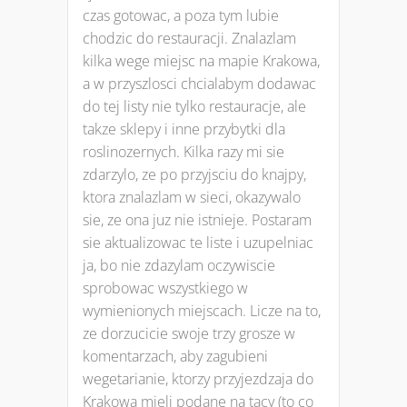
czas gotowac, a poza tym lubie
chodzic do restauracji. Znalazlam
kilka wege miejsc na mapie Krakowa,
a w przyszlosci chcialabym dodawac
do tej listy nie tylko restauracje, ale
takze sklepy i inne przybytki dla
roslinozernych. Kilka razy mi sie
zdarzylo, ze po przyjsciu do knajpy,
ktora znalazlam w sieci, okazywalo
sie, ze ona juz nie istnieje. Postaram
sie aktualizowac te liste i uzupelniac
ja, bo nie zdazylam oczywiscie
sprobowac wszystkiego w
wymienionych miejscach. Licze na to,
ze dorzucicie swoje trzy grosze w
komentarzach, aby zagubieni
wegetarianie, ktorzy przyjezdzaja do
Krakowa mieli podane na tacy (to co