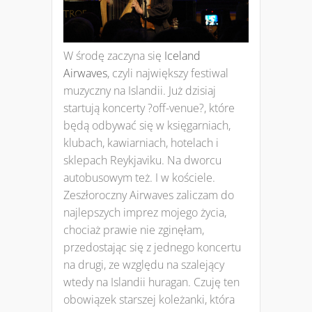
W środę zaczyna się
Iceland
Airwaves
, czyli największy festiwal
muzyczny na Islandii. Już dzisiaj
startują koncerty ?off-venue?, które
będą odbywać się w księgarniach,
klubach, kawiarniach, hotelach i
sklepach Reykjaviku. Na dworcu
autobusowym też. I w kościele.
Zeszłoroczny Airwaves zaliczam do
najlepszych imprez mojego życia,
chociaż prawie nie zginęłam,
przedostając się z jednego koncertu
na drugi, ze względu na szalejący
wtedy na Islandii huragan. Czuję ten
obowiązek starszej koleżanki, która