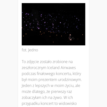
fot. Jedno
To zdjęcie zostało zrobione na
zeszłorocznym Iceland Airwaves
podczas finałowego koncertu, który
był moim prezentem urodzinowym.
Jeden z lepszych w moim życiu, ale
może dlatego, że pierwszy raz
zobaczyłam ich na żywo. W ich
przypadku koncert to widowisko