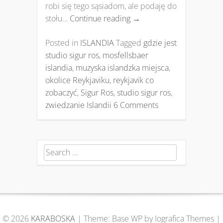
robi się tego sąsiadom, ale podaję do
stołu…
Continue reading
→
Posted in
ISLANDIA
Tagged
gdzie jest
studio sigur ros
,
mosfellsbaer
islandia
,
muzyska islandzka miejsca
,
okolice Reykjaviku
,
reykjavik co
zobaczyć
,
Sigur Ros
,
studio sigur ros
,
zwiedzanie Islandii
6 Comments
Search for:
© 2026
KARABOSKA
|
Theme: Base WP by Iografica Themes
|