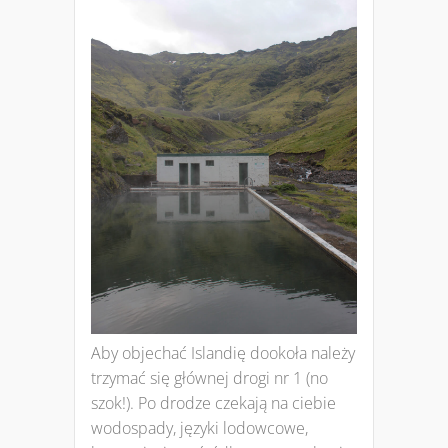
Aby objechać Islandię dookoła należy
trzymać się głównej drogi nr 1 (no
szok!). Po drodze czekają na ciebie
wodospady, języki lodowcowe,