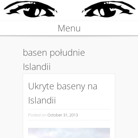
Nieprawdziwa podróżniczka
Menu
KARABOSKA
Skip to content
basen południe
Islandii
Ukryte baseny na
Islandii
Posted on
October 31, 2013