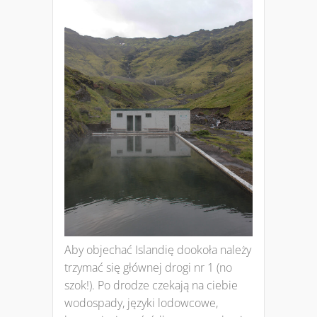
Aby objechać Islandię dookoła należy
trzymać się głównej drogi nr 1 (no
szok!). Po drodze czekają na ciebie
wodospady, języki lodowcowe,