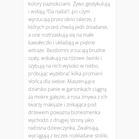
kolory paznokciami. Żywo gestykulują
i wołają ?Da nada!?, po czym
wyrzucają przez okno talerze, z
których przed chwilą jedli śniadanie,
a one roztrzaskują się na małe
kawałeczki i układają w piękne
witraże. Bezdomni zrzucają brudne
szaty, wskakują na różowe świnki i
szybują na nich wysoko w niebo,
próbując wyżebrać kilka promieni
słońca dla siebie. Maszerujące
dziarsko panie w garsonkach ciągną
za mokre gałęzie, a rosa zmywa z ich
twarzy makijaże i znikająca pod
drzewem poważna biznesmenka
wychodzi z drugiej strony jako
radosna dziewczynka. Zwalniają,
wyciągają z teczek rozkładane stoliki,