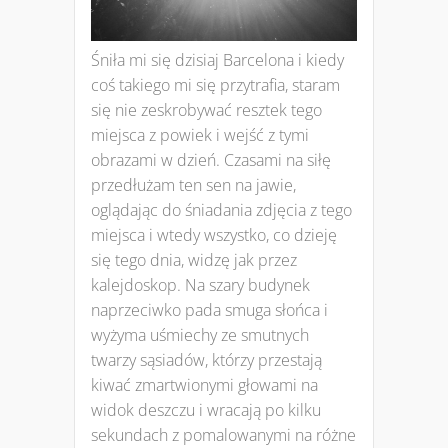
Śniła mi się dzisiaj Barcelona i kiedy
coś takiego mi się przytrafia, staram
się nie zeskrobywać resztek tego
miejsca z powiek i wejść z tymi
obrazami w dzień. Czasami na siłę
przedłużam ten sen na jawie,
oglądając do śniadania zdjęcia z tego
miejsca i wtedy wszystko, co dzieję
się tego dnia, widzę jak przez
kalejdoskop. Na szary budynek
naprzeciwko pada smuga słońca i
wyżyma uśmiechy ze smutnych
twarzy sąsiadów, którzy przestają
kiwać zmartwionymi głowami na
widok deszczu i wracają po kilku
sekundach z pomalowanymi na różne