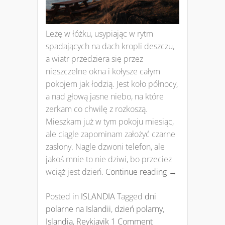
Leżę w łóżku, usypiając w rytm
spadających na dach kropli deszczu,
a wiatr przedziera się przez
nieszczelne okna i kołysze całym
pokojem jak łodzią. Jest koło północy,
a nad głową jasne niebo, na które
zerkam co chwilę z rozkoszą.
Mieszkam już w tym pokoju miesiąc,
ale ciągle zapominam założyć czarne
zasłony. Nagle dzwoni telefon, ale
jakoś mnie to nie dziwi, bo przecież
wciąż jest dzień.
Continue reading
→
Posted in
ISLANDIA
Tagged
dni
polarne na Islandii
,
dzień polarny
,
Islandia
,
Reykjavik
1 Comment