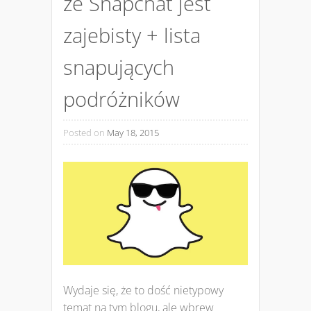
że Snapchat jest
zajebisty + lista
snapujących
podróżników
Posted on
May 18, 2015
Wydaje się, że to dość nietypowy
temat na tym blogu, ale wbrew