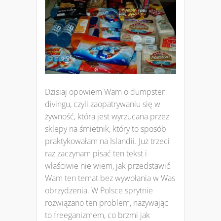
Dzisiaj opowiem Wam o dumpster
divingu, czyli zaopatrywaniu się w
żywność, która jest wyrzucana przez
sklepy na śmietnik, który to sposób
praktykowałam na Islandii. Już trzeci
raz zaczynam pisać ten tekst i
właściwie nie wiem, jak przedstawić
Wam ten temat bez wywołania w Was
obrzydzenia. W Polsce sprytnie
rozwiązano ten problem, nazywając
to freeganizmem, co brzmi jak