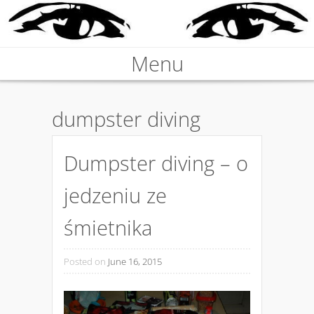
Nieprawdziwa podróżniczka
Menu
KARABOSKA
Skip to content
dumpster diving
Dumpster diving – o
jedzeniu ze
śmietnika
Posted on
June 16, 2015