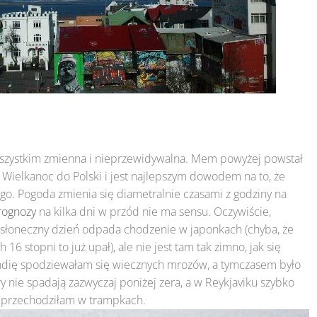
 wszystkim zmienna i nieprzewidywalna. Mem powyżej powstał
 Wielkanoc do Polski i jest najlepszym dowodem na to, że
o. Pogoda zmienia się diametralnie czasami z godziny na
rognozy
na kilka dni w przód nie ma sensu. Oczywiście,
 w słoneczny dzień odpada chodzenie w japonkach (chyba, że
h 16 stopni to już upał), ale nie jest tam tak zimno, jak się
andię spodziewałam się wiecznych mrozów, a tymczasem było
y nie spadają zazwyczaj poniżej zera, a w Reykjaviku szybko
mę przechodziłam w trampkach.