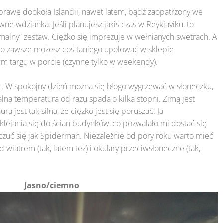
prawę dookoła Islandii, nawet latem, bądź zaopatrzony we
wne wdzianka. Jeśli planujesz jakiś czas w Reykjaviku, to
malny” zestaw. Ciężko się imprezuje w wełnianych swetrach. A
, to zawsze możesz coś taniego upolować w sklepie
m targu w porcie (czynne tylko w weekendy).
tr. W spokojny dzień można się błogo wygrzewać w słoneczku,
walna temperatura od razu spada o kilka stopni. Zimą jest
a jest tak silna, że ciężko jest się poruszać. Ja
lejania się do ścian budynków, co pozwalało mi dostać się
zuć się jak Spiderman. Niezależnie od pory roku warto mieć
 wiatrem (tak, latem też) i okulary przeciwsłoneczne (tak,
Jasno/ciemno