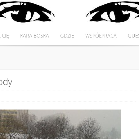
 CIĘ
KARA BOSKA
GDZIE
WSPÓŁPRACA
GUE
ody