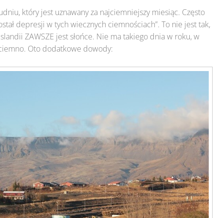
udniu, który jest uznawany za najciemniejszy miesiąc. Często
ostał depresji w tych wiecznych ciemnościach”. To nie jest tak,
Islandii ZAWSZE jest słońce. Nie ma takiego dnia w roku, w
t ciemno. Oto dodatkowe dowody: