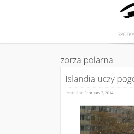
Nieprawdziwa podróżniczka
KARABOSKA
Skip to content
SPOTKA
zorza polarna
Islandia uczy pog
Posted on
February 7, 2014