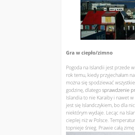
Gra w ciepło/zimno
Pogoda na Islandii jest przede
rok temu, kiedy przyjechałam na
można się spodziewać wszystkieg
godzinę, dlatego
sprawdzenie p
Islandia to nie Karaiby i nawet
jest się Islandczykiem, bo dla nic
niektórym wydaje. Lecąc na Isl
cieplej niż w Polsce. Temperatur
topnieje śnieg. Prawie całą zi