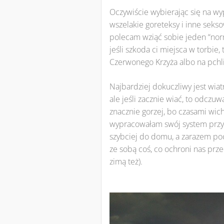
Oczywiście wybierając się na wy
wszelakie goreteksy i inne sekso
polecam wziąć sobie jeden “nor
jeśli szkoda ci miejsca w torbie
Czerwonego Krzyża albo na pchli
Najbardziej dokuczliwy jest wia
ale jeśli zacznie wiać, to odczu
znacznie gorzej, bo czasami wichur
wypracowałam swój system przyk
szybciej do domu, a zarazem poc
ze sobą coś, co ochroni nas przed
zimą też).