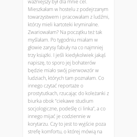
ważniejszy był dla mnie cel.
Mieszkałam w hostelu z podejrzanym
towarzystwem i pracowałam z ludźmi,
którzy mieli kartoteki kryminalne.
Zwariowałam? Na początku też tak
myślałam. Po tygodniu miałam w
głowie zarysy fabuły na co najmniej
trzy książki. I jeśli kiedykolwiek jakąś
napiszę, to sporo jej bohaterów
będzie miało swój pierwowzór w
ludziach, których tam poznałam. Co
innego czytać reportaże o
prostytutkach, rzucając do koleżanki z
biurka obok “ciekawe studium
socjologiczne, podeślę ci linka”, a co
innego mijać je codziennie w
korytarzu. Czy to jest to wyjście poza
strefę komfortu, o której mówią na