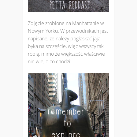
Zdjęcie zrobione na Manhattanie w
Nowym Yorku. W przewodnikach jest
napisane, że należy pogłaskać jaja
byka na szczęście, więc wszyscy tak
robią, mimo że większość właściwie
nie wie, o co chodzi: