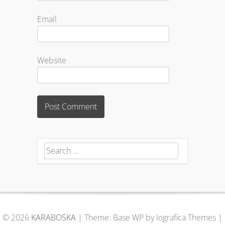
Email
Website
Search for:
© 2026
KARABOSKA
|
Theme: Base WP by Iografica Themes
|