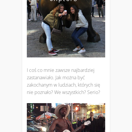
I coś co mnie zawsze najbardziej
zastanawiało. Jak można być
zakochanym w ludziach, których się
nie poznało? We wszystkich? Serio?