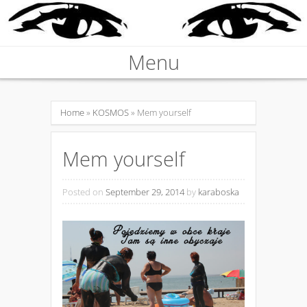
Nieprawdziwa podróżniczka
Menu
KARABOSKA
Skip to content
Home
»
KOSMOS
» Mem yourself
Mem yourself
Posted on
September 29, 2014
by
karaboska