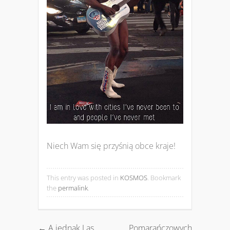
Niech Wam się przyśnią obce kraje!
This entry was posted in
KOSMOS
. Bookmark
the
permalink
.
←
A jednak Las
Pomarańczowych