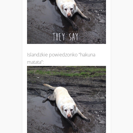
Islandzkie powiedzonko “hakuna
matata”: